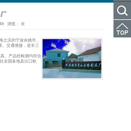
料厂
:49 浏览：
次
东海之滨的宁波余姚市，
公里。交通便捷，是长三
高。产品经检测均符合
往全国各地及出口欧