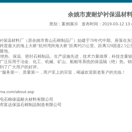
余姚市麦耐炉衬保温材
类别：案例展示 发布时间：2019-03-12 13
衬保温材料厂（原余姚市青山石棉制品厂）
始建于70年代中期。座落在
跨度最大的海上大桥“杭州湾跨海大桥”距离约25公里。距离329国道2.5
腹地。
绝热、保温、密封石棉制品。生产设施先进，技术力量雄厚，科技含量较
广泛应用于冶金、化工、机械、矿山、船舶等系统的保温隔（绝）热。销
到了广大用户的好评。
“服务第一、质量第一，用户至上的宗旨，竭诚欢迎新老客户的光临！
gma.com/about.asp
屯石棉保温耐火材料有限公司
市富达保温石棉制品制造有限公司